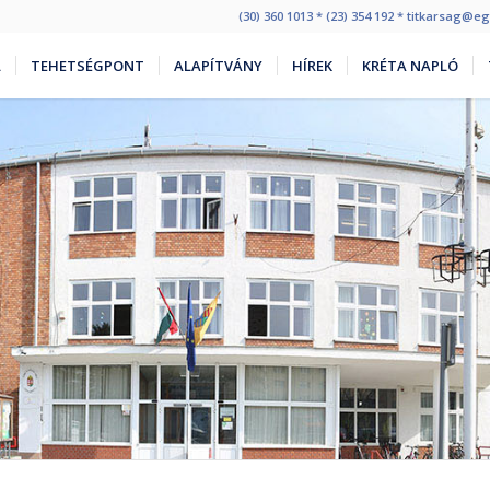
(30) 360 1013 * (23) 354 192 * titkarsag@
L
TEHETSÉGPONT
ALAPÍTVÁNY
HÍREK
KRÉTA NAPLÓ