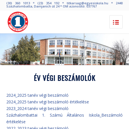
(30) 360 1013 * (23) 354 192 * titkarsag@egyesiskola.hu * 2440
Százhalombatta, Damjanich út 24 * OM azonosító: 037767
ÉV VÉGI BESZÁMOLÓK
2024_2025 tanév végi beszámoló
2024_2025 tanév végi beszámoló értékelése
2023_2024 tanév végi beszámoló
Százhalombattai 1. Számú Általános Iskola_Beszámoló
értékelése
2022_2023 tanév végi beszámoló