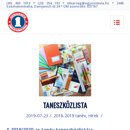
(30) 360 1013 * (23) 354 192 * titkarsag@egyesiskola.hu * 2440
Százhalombatta, Damjanich út 24 * OM azonosító: 037767
TANESZKÖZLISTA
2019-07-23
/
2018-2019 tanév
,
Hírek
/
A 2019/2020-as tanév taneszközlistája: