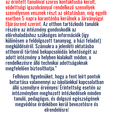
az érintett tanulóval szoros kontaktusba került,
védettségi igazolvánnyal rendelkező személyek
személyesen vesznek részt az oktatásban, míg egyéb
esetben 5 napra karanténba kerülnek a Járványügyi
Eljárásrend szerint.
Az otthon tartózkodó tanulók
részére az intézmény gondoskodik az
előrehaladáshoz szükséges információk (így
különösen a feldolgozott tananyag, a házi feladat)
megküldéséről. Számukra a jelenléti oktatásba
otthonról történő bekapcsolódás lehetőségét az
adott intézmény a helyben kialakult módon, a
rendelkezésre álló technikai adottságoknak
megfelelően biztosíthatja.”
Felhívom figyelmüket, hogy a fent leírt pontok
betartása valamennyi az iskolánkkal kapcsolatban
álló személyre érvényes! Érintettség esetén az
intézményben meghozott intézkedések minden
tanuló, pedagógus, és dolgozó egészségének
megvédése érdekében kerül bevezetésre és
elrendelésre!