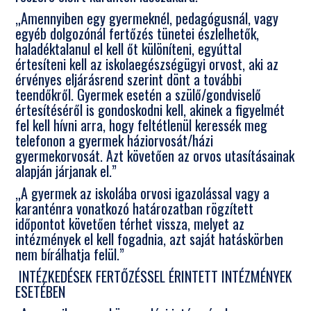
„Amennyiben egy gyermeknél, pedagógusnál, vagy
egyéb dolgozónál fertőzés tünetei észlelhetők,
haladéktalanul el kell őt különíteni, egyúttal
értesíteni kell az iskolaegészségügyi orvost, aki az
érvényes eljárásrend szerint dönt a további
teendőkről. Gyermek esetén a szülő/gondviselő
értesítéséről is gondoskodni kell, akinek a figyelmét
fel kell hívni arra, hogy feltétlenül keressék meg
telefonon a gyermek háziorvosát/házi
gyermekorvosát. Azt követően az orvos utasításainak
alapján járjanak el.”
„A gyermek az iskolába orvosi igazolással vagy a
karanténra vonatkozó határozatban rögzített
időpontot követően térhet vissza, melyet az
intézmények el kell fogadnia, azt saját hatáskörben
nem bírálhatja felül.”
INTÉZKEDÉSEK FERTŐZÉSSEL ÉRINTETT INTÉZMÉNYEK
ESETÉBEN