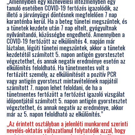
„Amennyiben egy köznevelési intézményben egy
tanuló esetében COVID-19 fertőzés igazolódik, az
illető a járványügyi döntésnek megfelelően 7 nap
karanténba kerül. Ha a beteg tünetei megszűntek, és
a tünetek kezdete után 7 nap eltelt, gyógyultnak
nyilvánítandó, közösségbe engedhető. Amennyiben a
COVID-19 fertőzött az elkülönítés 4. napján már
láztalan, légúti tünetei megszűntek, akkor a tünetek
kezdetétől számított 5. napon antigén gyorstesztet
végeztethet, és annak negatív eredménye esetén az
elkülönítés feloldható. Ha tünetmentes volt a
fertőzött személy, az elkülönítését a pozitív PCR
vagy antigén gyorsteszt mintavételének napjától
számított 7. napon lehet feloldani, de ha a
tünetmentes fertőzött a fertőzést igazoló vizsgálat
időpontjától számított 5. napon antigén gyorstesztet
végeztethet, és annak negatív az eredménye, akkor
már az 5. napon feloldható az elkülönítés.”
„Az érintett osztályban a jelenléti munkarend szerinti
nevelés-oktatás változatlanul folytatódik azzal, hogy