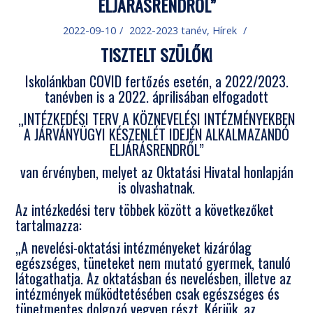
ELJÁRÁSRENDRŐL”
2022-09-10
/
2022-2023 tanév
,
Hírek
/
TISZTELT SZÜLŐK!
Iskolánkban COVID fertőzés esetén, a 2022/2023.
tanévben is a 2022. áprilisában elfogadott
„INTÉZKEDÉSI TERV A KÖZNEVELÉSI INTÉZMÉNYEKBEN
A JÁRVÁNYÜGYI KÉSZENLÉT IDEJÉN ALKALMAZANDÓ
ELJÁRÁSRENDRŐL”
van érvényben, melyet az Oktatási Hivatal honlapján
is olvashatnak.
Az intézkedési terv többek között a következőket
tartalmazza:
„A nevelési-oktatási intézményeket kizárólag
egészséges, tüneteket nem mutató gyermek, tanuló
látogathatja. Az oktatásban és nevelésben, illetve az
intézmények működtetésében csak egészséges és
tünetmentes dolgozó vegyen részt. Kérjük, az