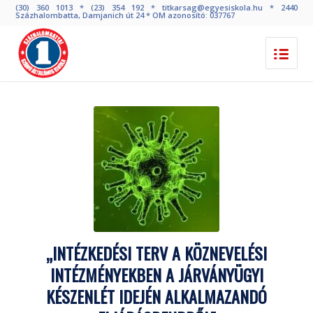
(30) 360 1013 * (23) 354 192 * titkarsag@egyesiskola.hu * 2440
Százhalombatta, Damjanich út 24 * OM azonosító: 037767
„INTÉZKEDÉSI TERV A KÖZNEVELÉSI
INTÉZMÉNYEKBEN A JÁRVÁNYÜGYI
KÉSZENLÉT IDEJÉN ALKALMAZANDÓ