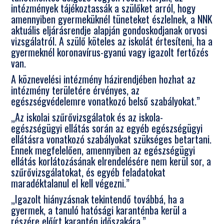
intézmények tájékoztassák a szülőket arról, hogy
amennyiben gyermeküknél tüneteket észlelnek, a NNK
aktuális eljárásrendje alapján gondoskodjanak orvosi
vizsgálatról. A szülő köteles az iskolát értesíteni, ha a
gyermeknél koronavírus-gyanú vagy igazolt fertőzés
van.
A köznevelési intézmény házirendjében hozhat az
intézmény területére érvényes, az
egészségvédelemre vonatkozó belső szabályokat.”
„Az iskolai szűrővizsgálatok és az iskola-
egészségügyi ellátás során az egyéb egészségügyi
ellátásra vonatkozó szabályokat szükséges betartani.
Ennek megfelelően, amennyiben az egészségügyi
ellátás korlátozásának elrendelésére nem kerül sor, a
szűrővizsgálatokat, és egyéb feladatokat
maradéktalanul el kell végezni.”
„Igazolt hiányzásnak tekintendő továbbá, ha a
gyermek, a tanuló hatósági karanténba kerül a
részére előírt karantén időszakára.”