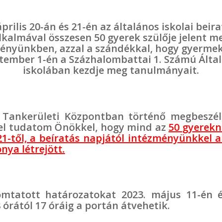
április 20-án és 21-én az általános iskolai beir
lkalmával összesen 50 gyerek szülője jelent m
ényünkben, azzal a szándékkal, hogy gyermek
tember 1-én a Százhalombattai 1. Számú Álta
iskolában kezdje meg tanulmányait.
i Tankerületi Központban történő megbeszél
l tudatom Önökkel, hogy mind az
50
gyerekn
 21-től, a beíratás napjától intézményünkkel a
nya létrejött.
omtatott határozatokat 2023. május 11-én é
8 órától 17 óráig a portán átvehetik.