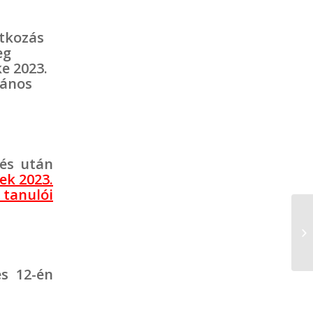
atkozás
eg
e 2023.
lános
és után
ek 2023.
 tanulói
s 12-én