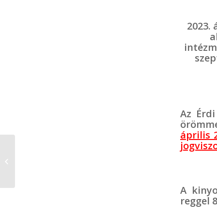
2023. 
a
intézm
szep
Az Érd
örömme
április
jogviszo
BARANGOLÓ” Városi
Környezetismereti
Verseny
A kiny
reggel 