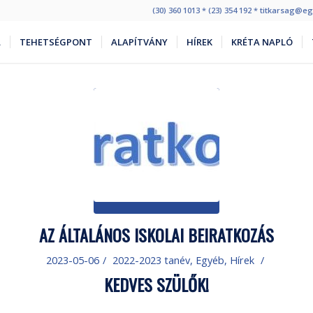
(30) 360 1013 * (23) 354 192 * titkarsag@
L
TEHETSÉGPONT
ALAPÍTVÁNY
HÍREK
KRÉTA NAPLÓ
AZ ÁLTALÁNOS ISKOLAI BEIRATKOZÁS
2023-05-06
/
2022-2023 tanév
,
Egyéb
,
Hírek
/
KEDVES SZÜLŐK!