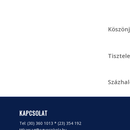
Köszönj
Tisztele
Százhal
KAPCSOLAT
Tel: (30) 360 1013 * (23) 354 192
titkarsag@egyesiskola.hu