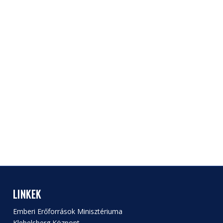
LINKEK
Emberi Erőforrások Minisztériuma
Klebelsberg Központ