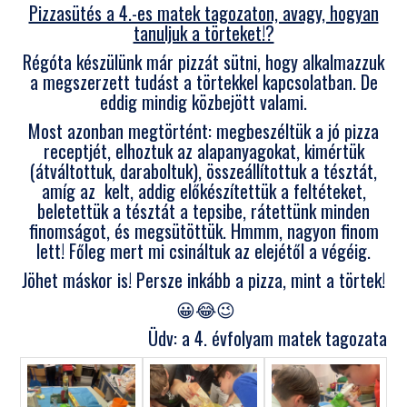
Pizzasütés a 4.-es matek tagozaton, avagy, hogyan
tanuljuk a törteket!?
Régóta készülünk már pizzát sütni, hogy alkalmazzuk
a megszerzett tudást a törtekkel kapcsolatban. De
eddig mindig közbejött valami.
Most azonban megtörtént: megbeszéltük a jó pizza
receptjét, elhoztuk az alapanyagokat, kimértük
(átváltottuk, daraboltuk), összeállítottuk a tésztát,
amíg az kelt, addig előkészítettük a feltéteket,
beletettük a tésztát a tepsibe, rátettünk minden
finomságot, és megsütöttük. Hmmm, nagyon finom
lett! Főleg mert mi csináltuk az elejétől a végéig.
Jöhet máskor is! Persze inkább a pizza, mint a törtek!
😀😂😉
Üdv: a 4. évfolyam matek tagozata