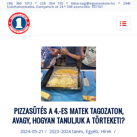
(30) 360 1013 * (23) 354 192 * titkarsag@egyesiskola.hu * 2440
Százhalombatta, Damjanich út 24 * OM azonosító: 037767
PIZZASÜTÉS A 4.-ES MATEK TAGOZATON,
AVAGY, HOGYAN TANULJUK A TÖRTEKET!?
2024-05-21
/
2023-2024 tanév
,
Egyéb
,
Hírek
/