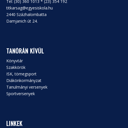
Tel: (30) 360 1013 * (23) 354 192
titkarsag@egyesiskola.hu
2440 Százhalombatta
Damjanich út 24.
TANÓRÁN KÍVÜL
Könyvtár
Szakkörök
ISK, tömegsport
Diákönkormányzat
Tanulmányi versenyek
Sportversenyek
LINKEK