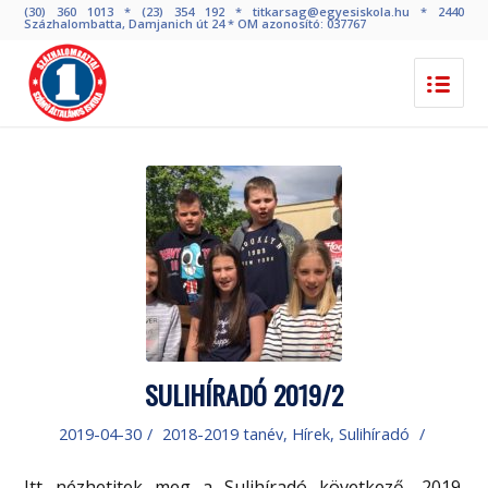
(30) 360 1013 * (23) 354 192 * titkarsag@egyesiskola.hu * 2440
Százhalombatta, Damjanich út 24 * OM azonosító: 037767
SULIHÍRADÓ 2019/2
2019-04-30
/
2018-2019 tanév
,
Hírek
,
Sulihíradó
/
Itt nézhetitek meg a Sulihíradó következő, 2019.