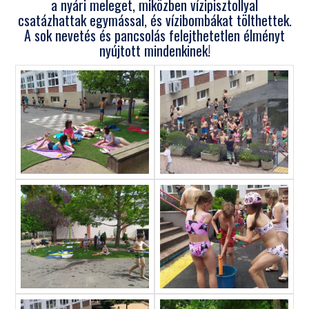
a nyári meleget, miközben vízipisztollyal
csatázhattak egymással, és vízibombákat tölthettek.
A sok nevetés és pancsolás felejthetetlen élményt
nyújtott mindenkinek!