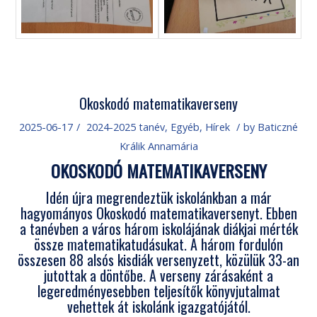
Okoskodó matematikaverseny
2025-06-17
/
2024-2025 tanév
,
Egyéb
,
Hírek
/
by
Baticzné
Králik Annamária
OKOSKODÓ MATEMATIKAVERSENY
Idén újra megrendeztük iskolánkban a már
hagyományos Okoskodó matematikaversenyt. Ebben
a tanévben a város három iskolájának diákjai mérték
össze matematikatudásukat. A három fordulón
összesen 88 alsós kisdiák versenyzett, közülük 33-an
jutottak a döntőbe. A verseny zárásaként a
legeredményesebben teljesítők könyvjutalmat
vehettek át iskolánk igazgatójától.