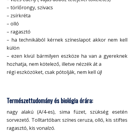
– törlőrongy, szivacs
– zsírkréta
– olló
– ragasztó
– ha technikából kérnek színeslapot akkor nem kell
külön
– ezen kívül bármilyen eszköze ha van a gyereknek
hozhatja, nem kötelező, illetve nézzék át a
régi eszközöket, csak pótolják, nem kell új!
Természettudomány és biológia órára:
nagy alakú (A/4-es), sima füzet, szükség esetén
sorvezető. Tolltartóban: színes ceruza, olló, kis stiftes
ragasztó, kis vonalzó.