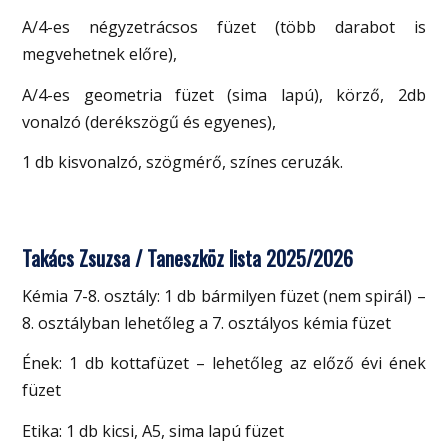
A/4-es négyzetrácsos füzet (több darabot is
megvehetnek előre),
A/4-es geometria füzet (sima lapú), körző, 2db
vonalzó (derékszögű és egyenes),
1 db kisvonalzó, szögmérő, színes ceruzák.
Takács Zsuzsa / Taneszköz lista 2025/2026
Kémia 7-8. osztály: 1 db bármilyen füzet (nem spirál) –
8. osztályban lehetőleg a 7. osztályos kémia füzet
Ének: 1 db kottafüzet – lehetőleg az előző évi ének
füzet
Etika: 1 db kicsi, A5, sima lapú füzet