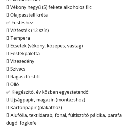
 Vékony hegyű (S) fekete alkoholos filc
 Olajpasztell kréta
✅ Festéshez:
 Vízfesték (12 szín)
 Tempera
 Ecsetek (vékony, közepes, vastag)
 Festékpaletta
 Vizesedény
 Szivacs
 Ragasztó stift
 Olló
✅ Kiegészítő, év közben egyeztetendő:
 Újságpapír, magazin (montázshoz)
 Kartonpapír (plakáthoz)
 Alufólia, textildarab, fonal, fültisztító pálcika, parafa
dugó, fogkefe