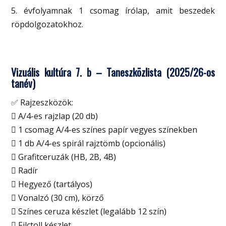
5. évfolyamnak 1 csomag írólap, amit beszedek
röpdolgozatokhoz.
Vizuális kultúra 7. b – Taneszközlista (2025/26-os
tanév)
✅ Rajzeszközök:
 A/4-es rajzlap (20 db)
 1 csomag A/4-es színes papír vegyes színekben
 1 db A/4-es spirál rajztömb (opcionális)
 Grafitceruzák (HB, 2B, 4B)
 Radír
 Hegyező (tartályos)
 Vonalzó (30 cm), körző
 Színes ceruza készlet (legalább 12 szín)
 Filctoll készlet