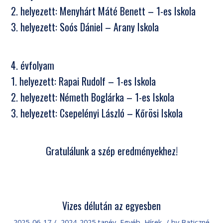
2. helyezett: Menyhárt Máté Benett – 1-es Iskola
3. helyezett: Soós Dániel – Arany Iskola
4. évfolyam
1. helyezett: Rapai Rudolf – 1-es Iskola
2. helyezett: Németh Boglárka – 1-es Iskola
3. helyezett: Csepelényi László – Kőrösi Iskola
Gratulálunk a szép eredményekhez!
Vizes délután az egyesben
2025-06-17
/
2024-2025 tanév
,
Egyéb
,
Hírek
/
by
Baticzné