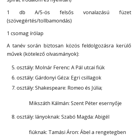
1 db A/5-ös felsős vonalazású füzet
(szövegértés/tollbamondás)
1 csomag írólap
A tanév során biztosan közös feldolgozásra kerülő
művek (kötelező olvasmányok):
osztály: Molnár Ferenc: A Pál utcai fiúk
osztály: Gárdonyi Géza: Egri csillagok
osztály: Shakespeare: Romeo és Júlia;
Mikszáth Kálmán: Szent Péter esernyője
osztály: lányoknak: Szabó Magda: Abigél
fiúknak: Tamási Áron: Ábel a rengetegben