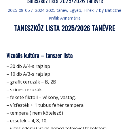
taneszköz lista 2025/2026 tanévre
2025-08-05
/
2024-2025 tanév
,
Egyéb
,
Hírek
/
by
Baticzné
Králik Annamária
TANESZKÖZ LISTA 2025/2026 TANÉVRE
Vizuális kultúra – tanszer lista
– 30 db A/4-s rajzlap
– 10 db A/3-s rajzlap
– grafit ceruzák – B, 2B
– színes ceruzák
– fekete filctoll – vékony, vastag.
– vízfesték + 1 tubus fehér tempera
– tempera ( nem kötelező)
– ecsetek – 4, 8, 10.
– vizes edény ( vajas doboz tetejével tökéletes)