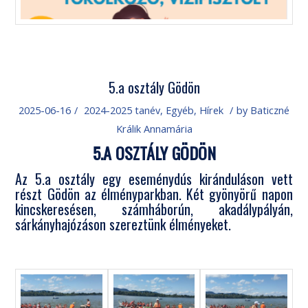
5.a osztály Gödön
2025-06-16
/
2024-2025 tanév
,
Egyéb
,
Hírek
/
by
Baticzné
Králik Annamária
5.A OSZTÁLY GÖDÖN
Az 5.a osztály egy eseménydús kiránduláson vett
részt Gödön az élményparkban. Két gyönyörű napon
kincskeresésen, számháborún, akadálypályán,
sárkányhajózáson szereztünk élményeket.