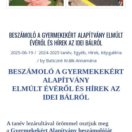
BESZÁMOLÓ A GYERMEKEKÉRT ALAPÍTVÁNY ELMÚLT
ÉVÉRŐL ÉS HÍREK AZ IDEI BÁLRÓL
2025-06-19
/
2024-2025 tanév
,
Egyéb
,
Hírek
,
Képgaléria
/
by
Baticzné Králik Annamária
BESZÁMOLÓ A GYERMEKEKÉRT
ALAPÍTVÁNY
ELMÚLT ÉVÉRŐL ÉS HÍREK AZ
IDEI BÁLRÓL
A tanév lezárultával örömmel osztjuk meg
a
Gyermekekért Alapítvány beszámolóját