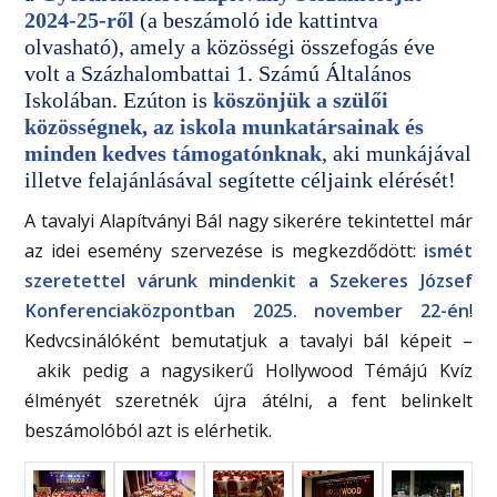
2024-25-ről
(
a beszámoló ide kattintva
olvasható
)
, amely a közösségi összefogás éve
volt a Százhalombattai 1. Számú Általános
Iskolában. Ezúton is
köszönjük a szülői
közösségnek, az iskola munkatársainak és
minden kedves támogatónknak
, aki munkájával
illetve felajánlásával segítette céljaink elérését!
A tavalyi Alapítványi Bál nagy sikerére tekintettel már
az idei esemény szervezése is megkezdődött:
ismét
szeretettel várunk mindenkit a Szekeres József
Konferenciaközpontban 2025. november 22-én
!
Kedvcsinálóként bemutatjuk a tavalyi bál képeit –
akik pedig a nagysikerű Hollywood Témájú Kvíz
élményét szeretnék újra átélni, a fent belinkelt
beszámolóból azt is elérhetik.