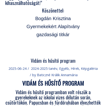
kihasználhatóságát!”
Köszönettel:
Bogdán
Krisztina
Gyermekekért Alapítvány
gazdasági titkár
Vidám és hűsítő program
2025-06-24
/
2024-2025 tanév
,
Egyéb
,
Hírek
,
Képgaléria
/
by
Baticzné Králik Annamária
VIDÁM ÉS HŰSÍTŐ PROGRAM
Vidám és hűsítő programban volt részük a
gyerekeknek az iskolai vizes délután során,
csütörtökön. Papucsban és fürdőruhában élvezhették