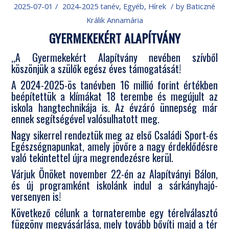
2025-07-01
/
2024-2025 tanév
,
Egyéb
,
Hírek
/
by
Baticzné
Králik Annamária
GYERMEKEKÉRT ALAPÍTVÁNY
,,A Gyermekekért Alapítvány nevében szívből
köszönjük a szülők egész éves támogatását!
A 2024-2025-ös tanévben 16 millió forint értékben
beépítettük a klímákat 18 terembe és megújult az
iskola hangtechnikája is. Az évzáró ünnepség már
ennek segítségével valósulhatott meg.
Nagy sikerrel rendeztük meg az első Családi Sport-és
Egészségnapunkat, amely jövőre a nagy érdeklődésre
való tekintettel újra megrendezésre kerül.
Várjuk Önöket november 22-én az Alapítványi Bálon,
és új programként iskolánk indul a sárkányhajó-
versenyen is!
Következő célunk a tornaterembe egy térelválasztó
függöny megvásárlása, mely tovább bővíti majd a tér