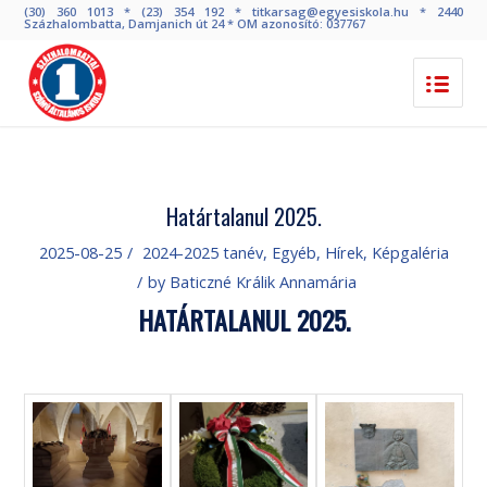
(30) 360 1013 * (23) 354 192 * titkarsag@egyesiskola.hu * 2440
Százhalombatta, Damjanich út 24 * OM azonosító: 037767
Határtalanul 2025.
2025-08-25
/
2024-2025 tanév
,
Egyéb
,
Hírek
,
Képgaléria
/
by
Baticzné Králik Annamária
HATÁRTALANUL 2025.