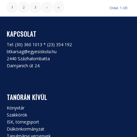
1
2
3
›
»
Oldal: 1 /20
KAPCSOLAT
Tel: (30) 360 1013 * (23) 354 192
titkarsag@egyesiskola.hu
2440 Százhalombatta
Damjanich út 24.
TANÓRÁN KÍVÜL
Könyvtár
Szakkörök
ISK, tömegsport
Diákönkormányzat
Tanulmányi versenyek