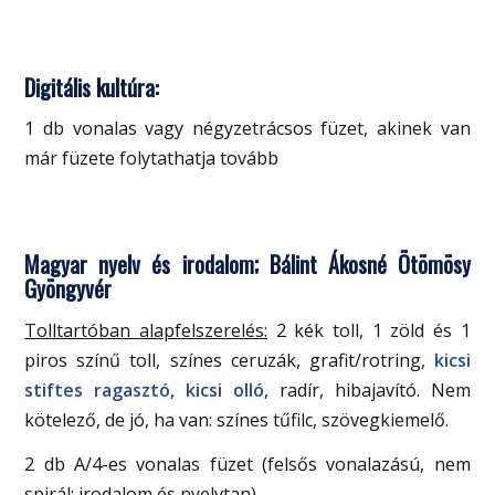
Digitális kultúra:
1 db vonalas vagy négyzetrácsos füzet, akinek van
már füzete folytathatja tovább
Magyar nyelv és irodalom; Bálint Ákosné Ötömösy
Gyöngyvér
Tolltartóban alapfelszerelés:
2 kék toll, 1 zöld és 1
piros színű toll, színes ceruzák, grafit/rotring,
kicsi
stiftes ragasztó, kicsi olló
, radír, hibajavító. Nem
kötelező, de jó, ha van: színes tűfilc, szövegkiemelő.
2 db A/4-es vonalas füzet (felsős vonalazású, nem
spirál; irodalom és nyelvtan)