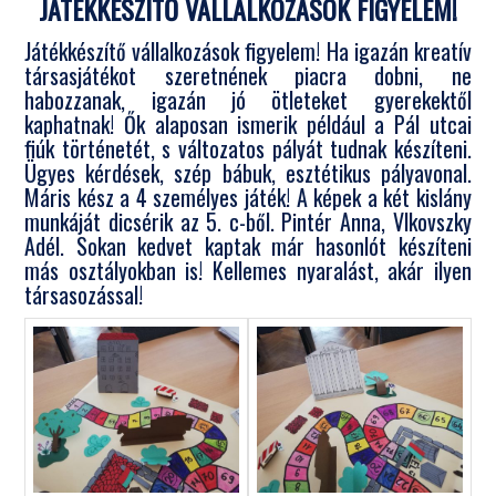
JÁTÉKKÉSZÍTŐ VÁLLALKOZÁSOK FIGYELEM!
Játékkészítő vállalkozások figyelem! Ha igazán kreatív
társasjátékot szeretnének piacra dobni, ne
habozzanak, igazán jó ötleteket gyerekektől
kaphatnak! Ők alaposan ismerik például a Pál utcai
fiúk történetét, s változatos pályát tudnak készíteni.
Ügyes kérdések, szép bábuk, esztétikus pályavonal.
Máris kész a 4 személyes játék! A képek a két kislány
munkáját dicsérik az 5. c-ből. Pintér Anna, Vlkovszky
Adél. Sokan kedvet kaptak már hasonlót készíteni
más osztályokban is! Kellemes nyaralást, akár ilyen
társasozással!