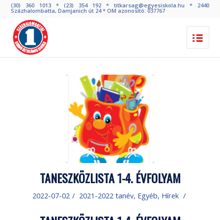
(30) 360 1013 * (23) 354 192 * titkarsag@egyesiskola.hu * 2440
Százhalombatta, Damjanich út 24 * OM azonosító: 037767
TANESZKÖZLISTA 1-4. ÉVFOLYAM
2022-07-02
/
2021-2022 tanév
,
Egyéb
,
Hírek
/