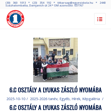
(30) 360 1013 * (23) 354 192 * titkarsag@egyesiskola.hu * 2440
Százhalombatta, Damjanich út 24 * OM azonosító: 037767
6.C OSZTÁLY A LYUKAS ZÁSZLÓ NYOMÁBA
2025-10-10
/
2025-2026 tanév
,
Egyéb
,
Hírek
,
Képgaléria
/
6.C OSZTÁLY A LYUKAS ZÁSZLÓ NYOMÁBA