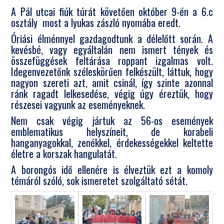
A Pál utcai fiúk túrát követően október 9-én a 6.c
osztály most a lyukas zászló nyomába eredt.
Óriási élménnyel gazdagodtunk a délelőtt során. A
kevésbé, vagy egyáltalán nem ismert tények és
összefüggések feltárása roppant izgalmas volt.
Idegenvezetőnk széleskörűen felkészült, láttuk, hogy
nagyon szereti azt, amit csinál, így szinte azonnal
ránk ragadt lelkesedése, végig úgy éreztük, hogy
részesei vagyunk az eseményeknek.
Nem csak végig jártuk az 56-os események
emblematikus helyszíneit, de korabeli
hanganyagokkal, zenékkel, érdekességekkel keltette
életre a korszak hangulatát.
A borongós idő ellenére is élveztük ezt a komoly
témáról szóló, sok ismeretet szolgáltató sétát.