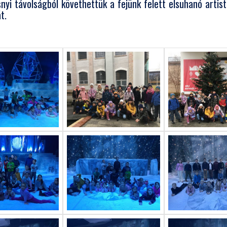
snyi távolságból követhettük a fejünk felett elsuhanó artis
t.