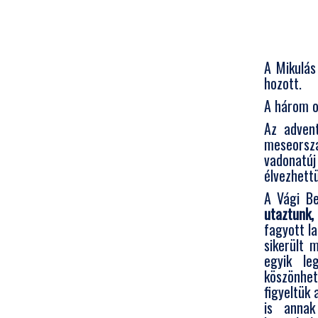
A Mikulás
hozott.
A három o
Az advent
meseorsz
vadonatú
élvezhettü
A Vági Be
utaztunk,
fagyott la
sikerült 
egyik le
köszönhe
figyeltük 
is annak