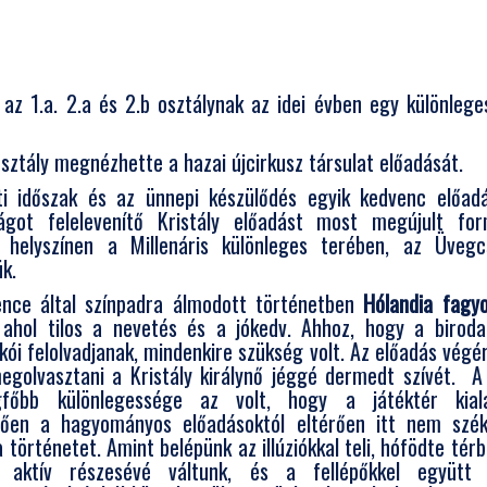
 az 1.a. 2.a és 2.b osztálynak az idei évben egy különlege
sztály megnézhette a hazai újcirkusz társulat előadását.
i időszak és az ünnepi készülődés egyik kedvenc előadá
ágot felelevenítő Kristály előadást most megújult fo
j helyszínen a Millenáris különleges terében, az Üvegc
k.
nce által színpadra álmodott történetben
Hólandia fagyo
ahol tilos a nevetés és a jókedv. Ahhoz, hogy a birod
kói felolvadjanak, mindenkire szükség volt. Az előadás vég
megolvasztani a Kristály királynő jéggé dermedt szívét. A
gfőbb különlegessége az volt, hogy a játéktér kiala
tően a hagyományos előadásoktól eltérően itt nem szék
a történetet. Amint belépünk az illúziókkal teli, hófödte té
 aktív részesévé váltunk, és a fellépőkkel együtt l