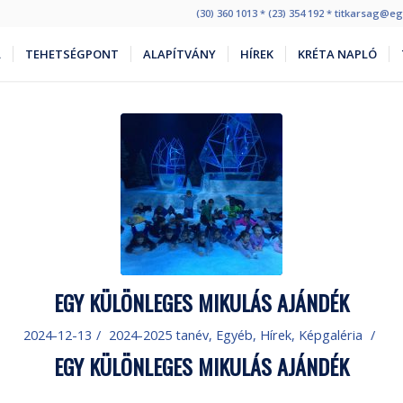
(30) 360 1013 * (23) 354 192 * titkarsag@
L
TEHETSÉGPONT
ALAPÍTVÁNY
HÍREK
KRÉTA NAPLÓ
EGY KÜLÖNLEGES MIKULÁS AJÁNDÉK
2024-12-13
/
2024-2025 tanév
,
Egyéb
,
Hírek
,
Képgaléria
/
EGY KÜLÖNLEGES MIKULÁS AJÁNDÉK