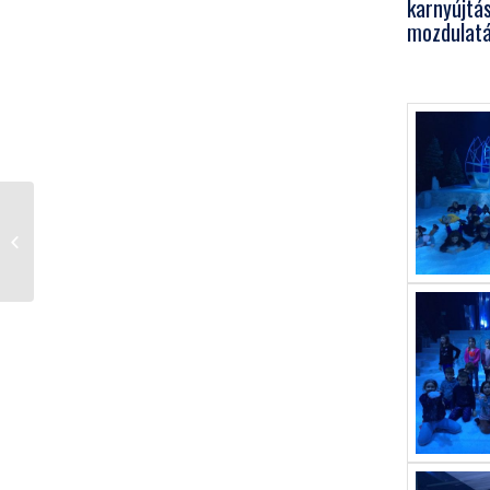
karnyújtá
mozdulatá
Sulinapok szombat