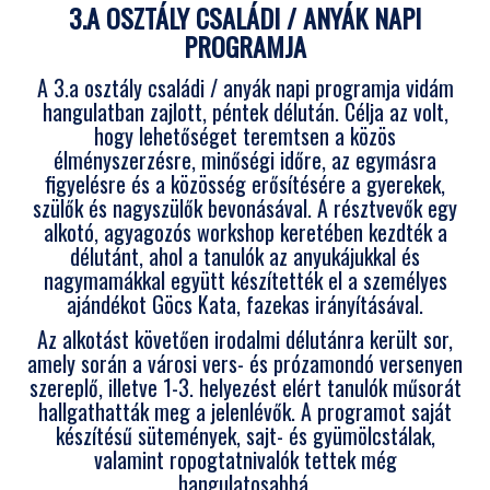
3.A OSZTÁLY CSALÁDI / ANYÁK NAPI
PROGRAMJA
A 3.a osztály családi / anyák napi programja vidám
hangulatban zajlott, péntek délután. Célja az volt,
hogy lehetőséget teremtsen a közös
élményszerzésre, minőségi időre, az egymásra
figyelésre és a közösség erősítésére a gyerekek,
szülők és nagyszülők bevonásával. A résztvevők egy
alkotó, agyagozós workshop keretében kezdték a
délutánt, ahol a tanulók az anyukájukkal és
nagymamákkal együtt készítették el a személyes
ajándékot Göcs Kata, fazekas irányításával.
Az alkotást követően irodalmi délutánra került sor,
amely során a városi vers- és prózamondó versenyen
szereplő, illetve 1-3. helyezést elért tanulók műsorát
hallgathatták meg a jelenlévők. A programot saját
készítésű sütemények, sajt- és gyümölcstálak,
valamint ropogtatnivalók tettek még
hangulatosabbá.