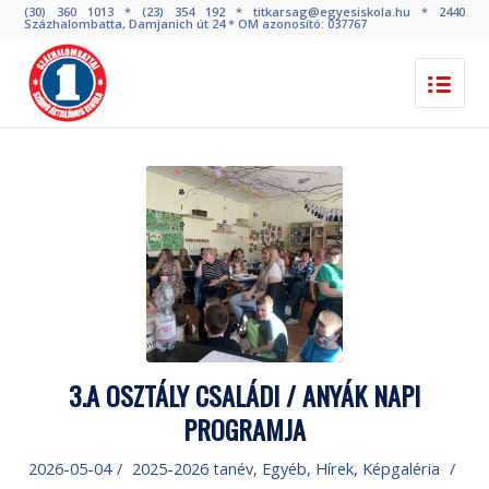
(30) 360 1013 * (23) 354 192 * titkarsag@egyesiskola.hu * 2440
Százhalombatta, Damjanich út 24 * OM azonosító: 037767
3.A OSZTÁLY CSALÁDI / ANYÁK NAPI
PROGRAMJA
2026-05-04
/
2025-2026 tanév
,
Egyéb
,
Hírek
,
Képgaléria
/