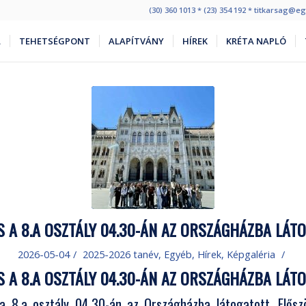
(30) 360 1013 * (23) 354 192 * titkarsag@
L
TEHETSÉGPONT
ALAPÍTVÁNY
HÍREK
KRÉTA NAPLÓ
ÉS A 8.A OSZTÁLY 04.30-ÁN AZ ORSZÁGHÁZBA LÁT
2026-05-04
/
2025-2026 tanév
,
Egyéb
,
Hírek
,
Képgaléria
/
ÉS A 8.A OSZTÁLY 04.30-ÁN AZ ORSZÁGHÁZBA LÁT
a 8.a osztály 04.30-án az Országházba látogatott. Elős