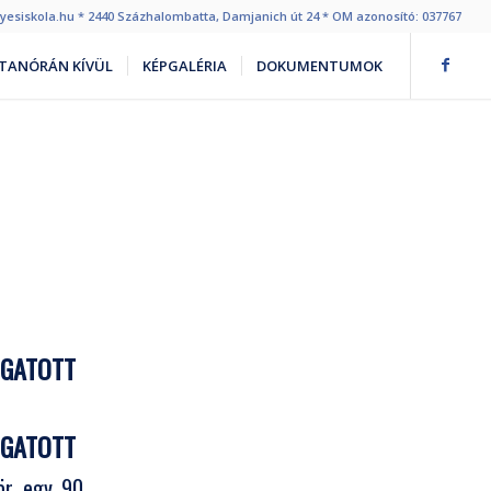
egyesiskola.hu * 2440 Százhalombatta, Damjanich út 24 * OM azonosító: 037767
TANÓRÁN KÍVÜL
KÉPGALÉRIA
DOKUMENTUMOK
OGATOTT
OGATOTT
zör egy 90