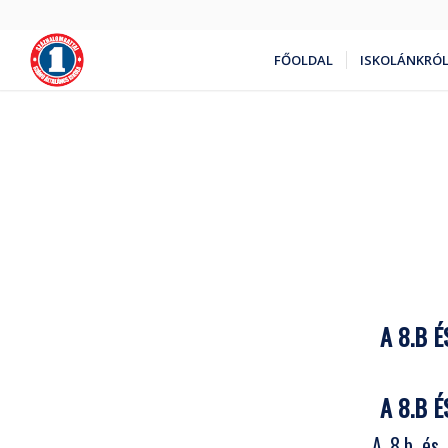
FŐOLDAL
ISKOLÁNKRÓ
A 8.B 
A 8.B 
A 8.b és 