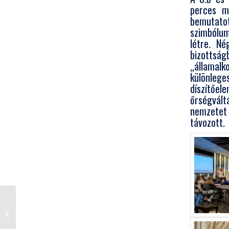
perces m
bemutatot
szimbólum
létre. Né
bizottsá
„államal
különlege
díszítőe
őrségvál
nemzetet 
távozott.
3.a osztály családi /
anyák napi programja