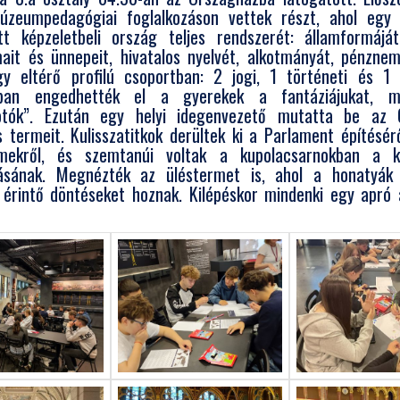
úzeumpedagógiai foglalkozáson vettek részt, ahol egy k
t képzeletbeli ország teljes rendszerét: államformájá
ait és ünnepeit, hivatalos nyelvét, alkotmányát, pénzne
gy eltérő profilú csoportban: 2 jogi, 1 történeti és 1
gban engedhették el a gyerekek a fantáziájukat, mi
kotók”. Ezután egy helyi idegenvezető mutatta be az 
s termeit. Kulisszatitkok derültek ki a Parlament építésérő
lemekről, és szemtanúi voltak a kupolacsarnokban a k
tásának. Megnézték az üléstermet is, ahol a honatyák
érintő döntéseket hoznak. Kilépéskor mindenki egy apró 