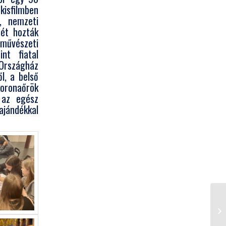
isfilmben
t, nemzeti
mét hozták
 művészeti
nt fiatal
Országház
l, a belső
oronaőrök
 az egész
ajándékkal