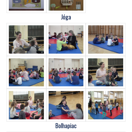
Jóga
Bolhapiac