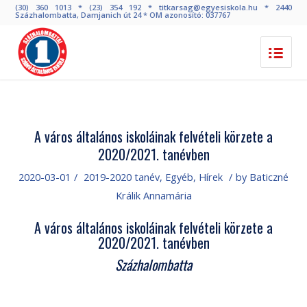
(30) 360 1013 * (23) 354 192 * titkarsag@egyesiskola.hu * 2440
Százhalombatta, Damjanich út 24 * OM azonosító: 037767
A város általános iskoláinak felvételi körzete a
2020/2021. tanévben
2020-03-01
/
2019-2020 tanév
,
Egyéb
,
Hírek
/
by
Baticzné
Králik Annamária
A város általános iskoláinak felvételi körzete a
2020/2021. tanévben
Százhalombatta