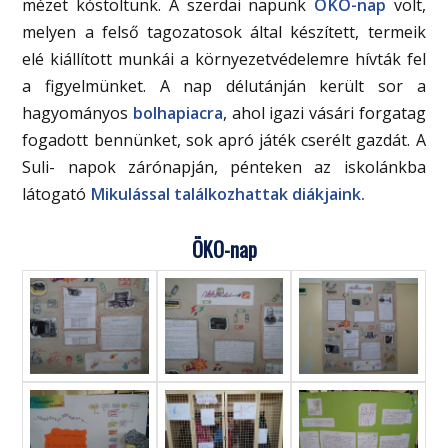
mézet kóstoltunk. A szerdai napunk
ÖKO-nap
volt,
melyen a felső tagozatosok által készített, termeik
elé kiállított munkái a környezetvédelemre hívták fel
a figyelmünket. A nap délutánján került sor a
hagyományos
bolhapiacra
, ahol igazi vásári forgatag
fogadott bennünket, sok apró játék cserélt gazdát. A
Suli- napok zárónapján, pénteken az iskolánkba
látogató
Mikulással
találkozhattak diákjaink.
ÖKO-nap