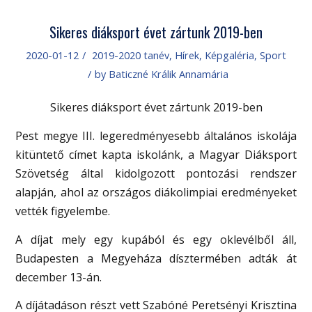
Sikeres diáksport évet zártunk 2019-ben
2020-01-12
/
2019-2020 tanév
,
Hírek
,
Képgaléria
,
Sport
/
by
Baticzné Králik Annamária
Sikeres diáksport évet zártunk 2019-ben
Pest megye III. legeredményesebb általános iskolája
kitüntető címet kapta iskolánk, a Magyar Diáksport
Szövetség által kidolgozott pontozási rendszer
alapján, ahol az országos diákolimpiai eredményeket
vették figyelembe.
A díjat mely egy kupából és egy oklevélből áll,
Budapesten a Megyeháza dísztermében adták át
december 13-án.
A díjátadáson részt vett Szabóné Peretsényi Krisztina