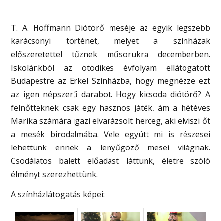
T. A. Hoffmann Diótörő meséje az egyik legszebb
karácsonyi történet, melyet a színházak
előszeretettel tűznek műsorukra decemberben.
Iskolánkból az ötödikes évfolyam ellátogatott
Budapestre az Erkel Színházba, hogy megnézze ezt
az igen népszerű darabot. Hogy kicsoda diótörő? A
felnőtteknek csak egy hasznos játék, ám a hétéves
Marika számára igazi elvarázsolt herceg, aki elviszi őt
a mesék birodalmába. Vele együtt mi is részesei
lehettünk ennek a lenyűgöző mesei világnak.
Csodálatos balett előadást láttunk, életre szóló
élményt szerezhettünk.
A színházlátogatás képei: