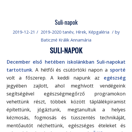
Suli-napok
2019-12-21
/
2019-2020 tanév
,
Hírek
,
Képgaléria
/
by
Baticzné Králik Annamária
SULI-NAPOK
December első hetében iskolánkban Suli-napokat
tartottunk
. A hétfői és csütörtöki napon a
sporté
volt a főszerep. A keddi napunk az
egészség
jegyében zajlott, ahol meghívott vendégeink
segítségével egészségmegőrző programokon
vehettünk részt, többek között táplálékpiramist
építettünk, jógáztunk, megtanultuk a helyes
kézmosás, fogmosás és tüsszentés technikáját,
mentőautót nézhettünk, egészséges ételeket és