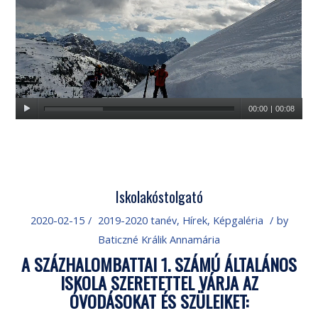
00:00
|
00:08
Iskolakóstolgató
2020-02-15
/
2019-2020 tanév
,
Hírek
,
Képgaléria
/
by
Baticzné Králik Annamária
A SZÁZHALOMBATTAI 1. SZÁMÚ ÁLTALÁNOS
ISKOLA SZERETETTEL VÁRJA AZ
ÓVODÁSOKAT ÉS SZÜLEIKET: