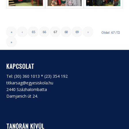
«
‹
65
66
67
68
69
›
Oldal: 67 /72
»
KAPCSOLAT
Tel: (30) 360 1013 * (23) 354 192
titkarsag@egyesiskola.hu
2440 Százhalombatta
Damjanich út 24.
TANÓRÁN KÍVÜL