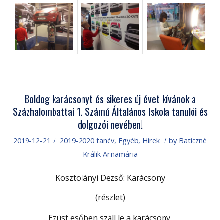
Boldog karácsonyt és sikeres új évet kívánok a
Százhalombattai 1. Számú Általános Iskola tanulói és
dolgozói nevében!
2019-12-21
/
2019-2020 tanév
,
Egyéb
,
Hírek
/
by
Baticzné
Králik Annamária
Kosztolányi Dezső: Karácsony
(részlet)
Ezüst esőben száll le a karácsony,